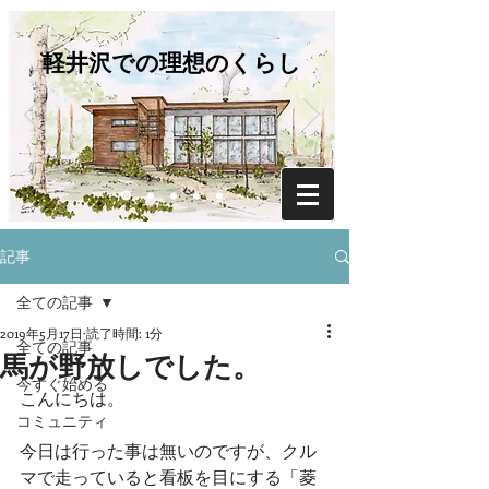
軽井沢での理想のくらし
記事
全ての記事
2019年5月17日
読了時間: 1分
全ての記事
馬が野放しでした。
今すぐ始める
こんにちは。
コミュニティ
今日は行った事は無いのですが、クル
マで走っていると看板を目にする「菱