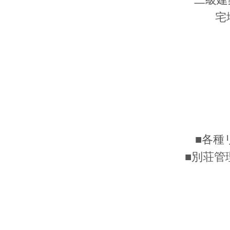
宅
■各種
■別荘管