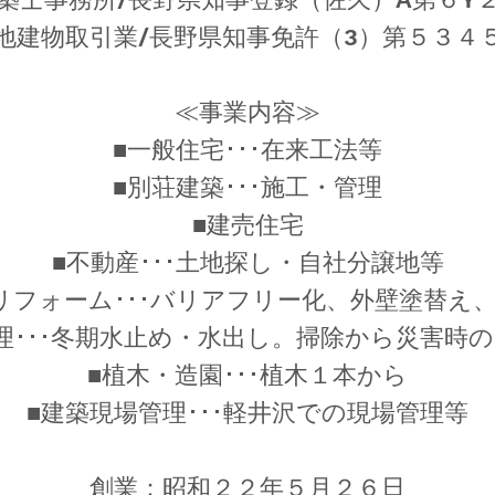
地建物取引業/長野県知事免許（3）第５３４
≪事業内容≫
■一般住宅･･･在来工法等
■別荘建築･･･施工・管理
■建売住宅
■不動産･･･土地探し・自社分譲地等
リフォーム･･･バリアフリー化、外壁塗替え
理･･･冬期水止め・水出し。掃除から災害時
■植木・造園･･･植木１本から
■建築現場管理･･･軽井沢での現場管理等
創業：昭和２２年５月２６日