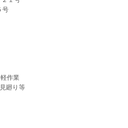
５号
、軽作業
の見廻り等