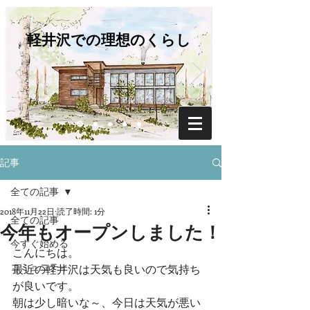
軽井沢での理想のくらし
記事
全ての記事
2018年11月22日
読了時間: 1分
全ての記事
今年もオープンしました！
今すぐ始める
こんにちは。
コミュニティ
最近の軽井沢は天気も良いので気持ち
が良いです。
朝は少し暗いな～、今日は天気が悪い