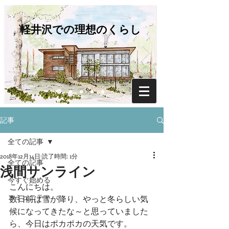
軽井沢での理想のくらし
記事
全ての記事
2018年12月14日
読了時間: 1分
全ての記事
浅間サンライン
今すぐ始める
こんにちは。
コミュニティ
数日前は雪が降り、やっと冬らしい気
候になってきたな～と思っていました
ら、今日はポカポカの天気です。