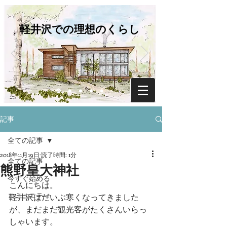
軽井沢での理想のくらし
記事
全ての記事
2018年11月19日
読了時間: 1分
全ての記事
熊野皇大神社
今すぐ始める
こんにちは。
コミュニティ
軽井沢はだいぶ寒くなってきました
が、まだまだ観光客がたくさんいらっ
しゃいます。